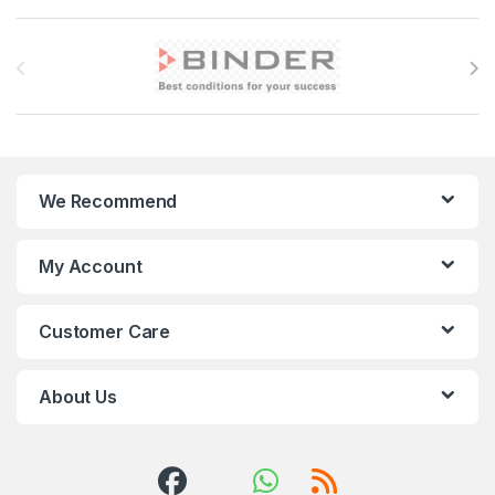
Brands Carousel
We Recommend
My Account
Customer Care
About Us