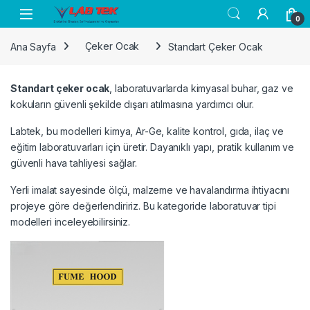
Skip to navigation
Skip to content
0
Ana Sayfa
Çeker Ocak
Standart Çeker Ocak
rı
Standart çeker ocak
, laboratuvarlarda kimyasal buhar, gaz ve
kokuların güvenli şekilde dışarı atılmasına yardımcı olur.
Labtek, bu modelleri kimya, Ar-Ge, kalite kontrol, gıda, ilaç ve
eğitim laboratuvarları için üretir. Dayanıklı yapı, pratik kullanım ve
güvenli hava tahliyesi sağlar.
Yerli imalat sayesinde ölçü, malzeme ve havalandırma ihtiyacını
projeye göre değerlendiririz. Bu kategoride laboratuvar tipi
modelleri inceleyebilirsiniz.