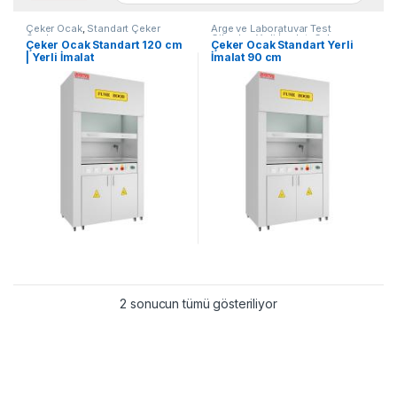
Çeker Ocak
,
Standart Çeker
Arge ve Laboratuvar Test
Ocak
Cihazları Yerli İmalat
,
Çeker
Çeker Ocak Standart 120 cm
Çeker Ocak Standart Yerli
Ocak
,
Standart Çeker Ocak
| Yerli İmalat
İmalat 90 cm
2 sonucun tümü gösteriliyor