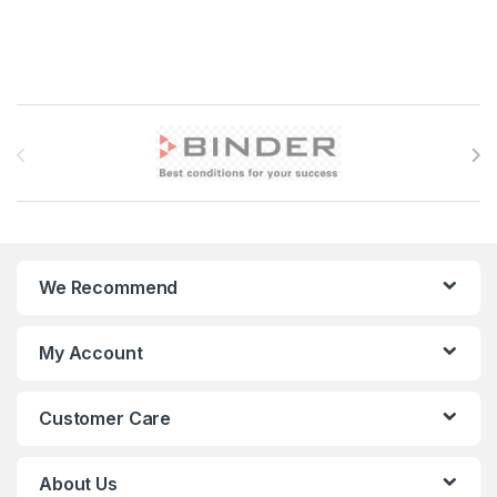
Brands Carousel
We Recommend
My Account
Customer Care
About Us