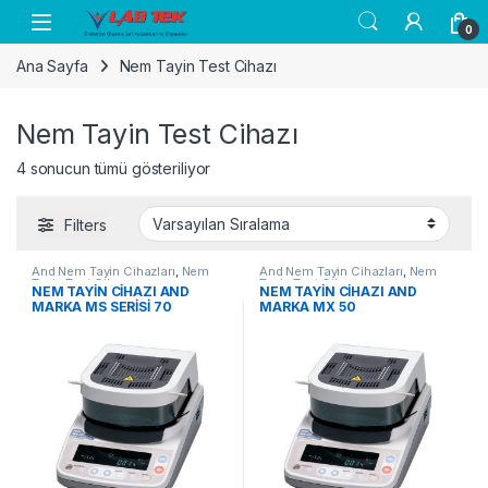
Skip to navigation
Skip to content
0
Ana Sayfa
Nem Tayin Test Cihazı
rı
Nem Tayin Test Cihazı
4 sonucun tümü gösteriliyor
Filters
And Nem Tayin Cihazları
,
Nem
And Nem Tayin Cihazları
,
Nem
Tayin Test Cihazı
Tayin Test Cihazı
NEM TAYİN CİHAZI AND
NEM TAYİN CİHAZI AND
MARKA MS SERİSİ 70
MARKA MX 50