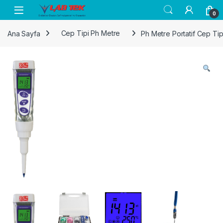
Skip to navigation
Skip to content
0
Ana Sayfa
Cep Tipi Ph Metre
Ph Metre Portatif Cep Tip
rı