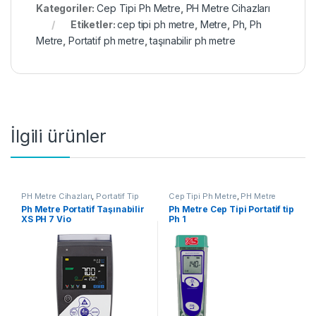
Kategoriler:
Cep Tipi Ph Metre
,
PH Metre Cihazları
Etiketler:
cep tipi ph metre
,
Metre
,
Ph
,
Ph
Metre
,
Portatif ph metre
,
taşınabilir ph metre
İlgili ürünler
PH Metre Cihazları
,
Portatif Tip
Cep Tipi Ph Metre
,
PH Metre
Ph Metreler
Cihazları
Ph Metre Portatif Taşınabilir
Ph Metre Cep Tipi Portatif tip
XS PH 7 Vio
Ph 1